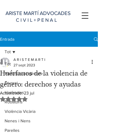
ARISTE MARTÍ ADVOCADES
C I V I L + P E N A L
Entrada
Tot
A R I S T E M A R T I
Tot
27 sept 2023
Huérfanos de la violencia de
Violència de gènere
género: derechos y ayudas
Divorci
Herències
Actualizado:
23 jul
Obtuvo NaN de 5 estrellas.
Robatoris
Violència Vicària
Nenes i Nens
Parelles