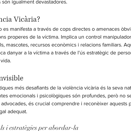
 són igualment devastadores.
ncia Vicària?
no es manifesta a través de cops directes o amenaces òbvie
cions properes de la víctima. Implica un control manipulador
lls, mascotes, recursos econòmics i relacions familiars. Aq
ca danyar a la víctima a través de l'ús estratègic de pers
 vida.
nvisible
tiques més desafiants de la violència vicària és la seva na
mtes emocionals i psicològiques són profundes, però no s
a advocades, és crucial comprendre i reconèixer aquests p
egal adequat.
s i estratègies per abordar-la