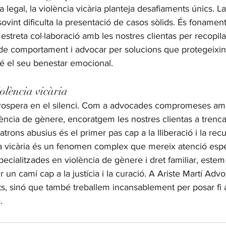
 legal, la violència vicària planteja desafiaments únics. 
ovint dificulta la presentació de casos sòlids. És fonament
 estreta col·laboració amb les nostres clientas per recopila
e comportament i advocar per solucions que protegeixin
bé el seu benestar emocional.
olència vicària
prospera en el silenci. Com a advocades compromeses amb l
lència de gènere, encoratgem les nostres clientas a trencar 
trons abusius és el primer pas cap a la lliberació i la rec
ia vicària és un fenomen complex que mereix atenció espec
ialitzades en violència de gènere i dret familiar, estem 
ir un camí cap a la justícia i la curació. A Ariste Martí Adv
 sinó que també treballem incansablement per posar fi al 
.