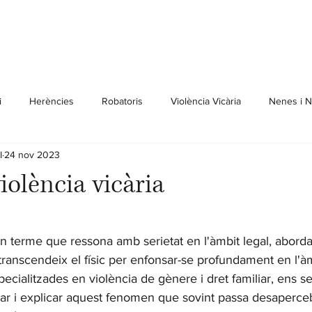
i
Herències
Robatoris
Violència Vicària
Nenes i 
I
24 nov 2023
iolència vicària
trellas.
 un terme que ressona amb serietat en l'àmbit legal, abord
transcendeix el físic per enfonsar-se profundament en l'àm
ialitzades en violència de gènere i dret familiar, ens s
rar i explicar aquest fenomen que sovint passa desaperceb