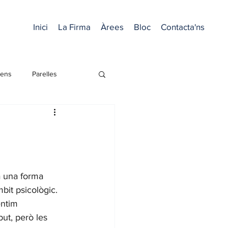
Inici
La Firma
Àrees
Bloc
Contacta'ns
Nens
Parelles
a una forma 
bit psicològic. 
entim 
ut, però les 