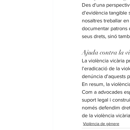
Des d'una perspectiva
d'evidència tangible s
nosaltres treballar en
documentar patrons d
seus drets, sinó tam
Ajuda contra la vi
La violència vicària 
l'eradicació de la vio
denúncia d'aquests pa
En resum, la violènc
Com a advocades espec
suport legal i constru
només defendim drets,
de la violència vicària
Violència de gènere