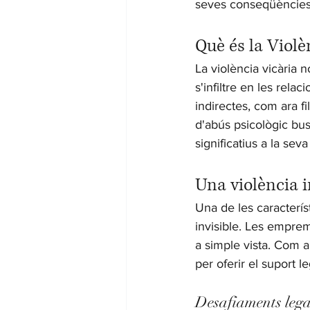
seves conseqüències
Què és la Violè
La violència vicària 
s'infiltre en les rela
indirectes, com ara fi
d'abús psicològic bus
significatius a la seva
Una violència i
Una de les caracterís
invisible. Les empre
a simple vista. Com 
per oferir el suport l
Desafiaments legal