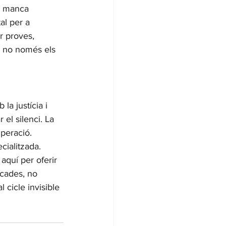
La manca 
al per a 
r proves, 
 no només els 
a justícia i 
el silenci. La 
uperació.
ialitzada. 
aquí per oferir 
ocades, no 
cicle invisible 