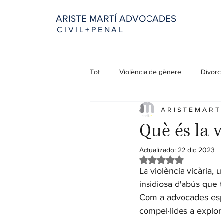
ARISTE MARTÍ ADVOCADES
C I V I L + P E N A L
Tot
Violència de gènere
Divorc
A R I S T E M A R T 
Drets
Dona
Família
Què és la v
Actualizado:
22 dic 2023
Obtuvo NaN de 5 es
La violència vicària,
insidiosa d'abús que 
Com a advocades espec
compel·lides a explo