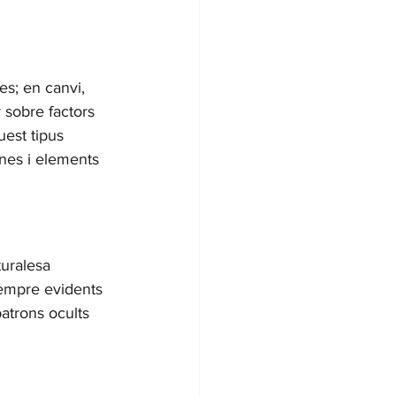
s; en canvi, 
 sobre factors 
uest tipus 
ones i elements 
turalesa 
empre evidents 
atrons ocults 