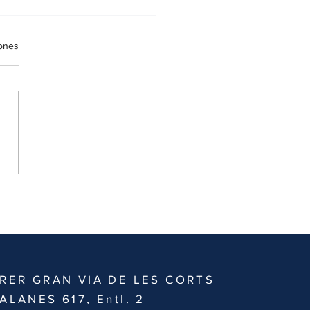
iones
sió química a festes: com
tar-la i actuar en cas
ident
RER GRAN VIA DE LES CORTS
ALANES 617, Entl. 2