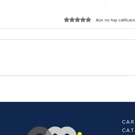
Obtuvo 0 de 5 estrellas.
Aún no hay calificac
Per què és urgent actuar davant la
Sumis
violència vicària?
detec
d’inc
CAR
CAT