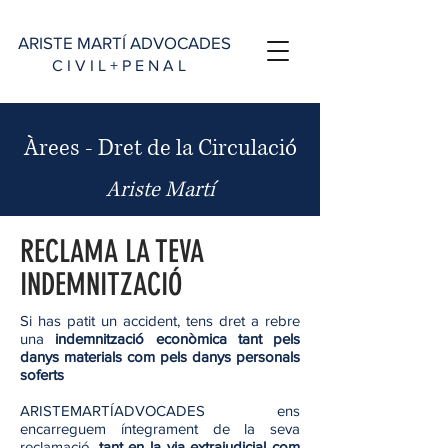
ARISTE MARTÍ ADVOCADES
C I V I L + P E N A L
Àrees - Dret de la Circulació
Ariste Martí
RECLAMA LA TEVA
INDEMNITZACIÓ
Si has patit un accident, tens dret a rebre
una
indemnització econòmica tant pels
danys materials com pels danys personals
soferts
ARISTEMARTÍADVOCADES ens
encarreguem íntegrament de la seva
reclamació,
tant en la via extrajudicial com