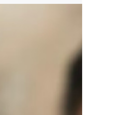
explicamos cómo se constituye, qué
derechos otorga —herencia,
compensaciones, hijos e hijas en común—,
en qué se diferencia del matrimonio y por
qué la pensión de viudedad exige formalizar
la pareja con antelación. Y también qué
ocurre al separarse. Desde la experiencia de
nuestras abogadas de familia en Ba