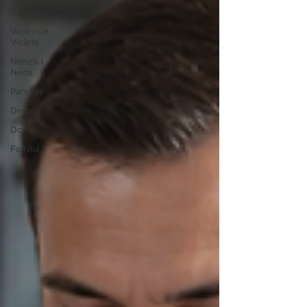
Robatoris
Violència
Vicària
Nenes i
Nens
Parelles
Drets
Dona
Família