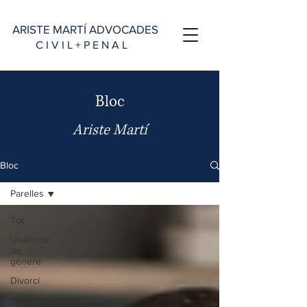
ARISTE MARTÍ ADVOCADES
C I V I L + P E N A L
Bloc
Ariste Martí
Bloc
Parelles
Tot
Violència
de
gènere
Divorci
Herències